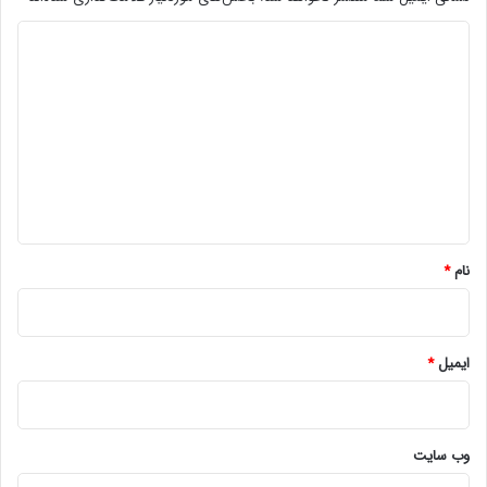
د
ی
د
گ
ا
ه
*
نام
*
ایمیل
*
وب‌ سایت