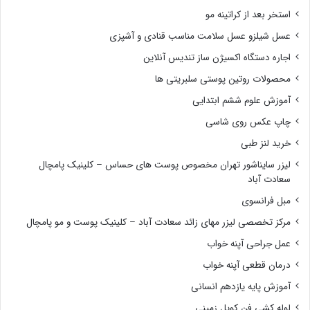
استخر بعد از کراتینه مو
عسل شیلزو عسل سلامت مناسب قنادی و آشپزی
اجاره دستگاه اکسیژن ساز تندیس آنلاین
محصولات روتین پوستی سلبریتی ها
آموزش علوم ششم ابتدایی
چاپ عکس روی شاسی
خرید لنز طبی
لیزر سایناشور تهران مخصوص پوست های حساس – کلینیک پامچال
سعادت آباد
مبل فرانسوی
مرکز تخصصی لیزر مهای زائد سعادت آباد – کلینیک پوست و مو پامچال
عمل جراحی آپنه خواب
درمان قطعی آپنه خواب
آموزش پایه یازدهم انسانی
لوله کشی فن کویل زمینی