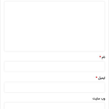
د
ی
د
گ
ا
ه
*
نام
*
ایمیل
*
وب‌ سایت