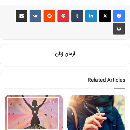
Share via Email
VKontakte
Reddit
Pinterest
Tumblr
LinkedIn
Print
آرمان زنان
Related Articles