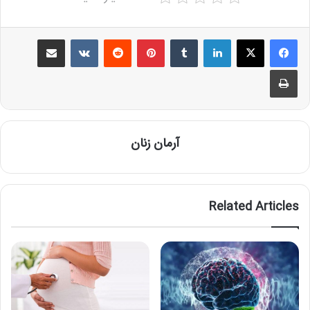
Share via Email
VKontakte
Reddit
Pinterest
Tumblr
LinkedIn
Print
آرمان زنان
Related Articles