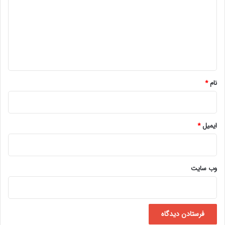
د
گ
ا
ه
*
نام
*
ایمیل
*
وب‌ سایت