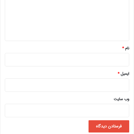
د
گ
ا
ه
*
نام
*
ایمیل
*
وب‌ سایت