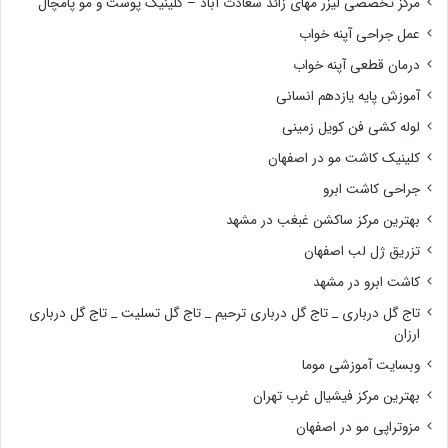
مرکز تخصصی لیزر مهای زائد سعادت آباد – کلینیک پوست و مو پامچال
عمل جراحی آپنه خواب
درمان قطعی آپنه خواب
آموزش پایه یازدهم انسانی
لوله کشی فن کویل زمینی
کلینیک کاشت مو در اصفهان
جراحی کاشت ابرو
بهترین مرکز ساکشن غبغب در مشهد
تزریق ژل لب اصفهان
کاشت ابرو در مشهد
تاج گل درباری _ تاج گل درباری ترحیم _ تاج گل تسلیت _ تاج گل درباری
ارزان
وبسایت آموزشی موما
بهترین مرکز فیشیال غرب تهران
مزوتراپی مو در اصفهان