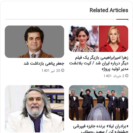
Related Articles
زهرا امیرابراهیمی بازیگر یک فیلم
دیگر درباره ایران شد / کیت بلانشت
جعفر پناهی بازداشت شد
مدیر تولید پروژه
20 تیر 1401
2 خرداد 1401
«برادران لیلا» برنده جایزه فیپرشی
جشنواره کن / سعید روستایی