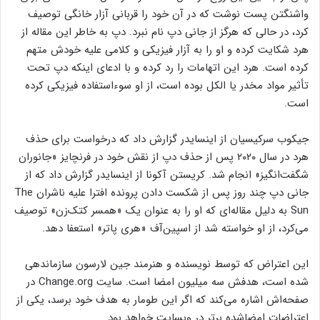
واشنگتن پست نوشت که در آن خود را قربانی آزار خانگی توصیف
کرد، در حالی که هرگز از جانی دپ نام نبرد. دپ به خاطر این مقاله از
هرد شکایت کرده و او را به آزار فیزیکی و کلامی علیه خودش متهم
کرده است. هرد این اتهامات را رد کرده و با ادعای اینکه دپ تحت
تأثیر مواد مخدر یا الکل بوده است، از او سوء‌استفاده فیزیکی کرده
است.
جیکوب سرکیسیان از اینسایدر گزارش داد که درخواست برای حذف
هرد در سال ۲۰۲۰ پس از حذف دپ از نقش خود در فرنچایز «جانوران
شگفت‌انگیز» انجام شد. کریستن آکونا از اینسایدر گزارش داد که از
جانی دپ چند روز پس از شکست دادن پرونده افترا علیه ناشران The
Sun به دلیل مقاله‌ای که او را به عنوان یک «همسر کتک‌زن» توصیف
می‌کرد، از او خواسته شد از اسپین‌آف «هری پاتر» استعفا دهد.
این اعتراض که توسط نویسنده و هنرمند جین لارسون سازماندهی
شده است، هدفش سه میلیون امضا است. سایت Change.org در
صفحه‌اش اشاره می‌کند که اگر این طومار به هدف خود برسد، یکی از
اعتراضات امضاشده برتر در وبسایت خواهد بود.