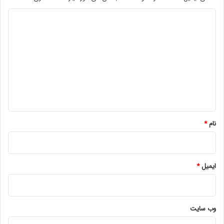
د
ی
د
گ
ا
ه
*
نام
*
ایمیل
*
وب‌ سایت