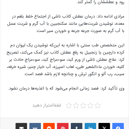
رود و عطششان را کمتر کند.
مرادی ادامه داد: درمان عطش کاذب ناشی از اجتماع خلط بلغم در
معده، نوشیدن شربت‌هایی مانند سکنجبین با آب گرم و شربت عسل
با آب گرم به صورت جرعه جرعه و خوردن سیر است.
این متخصص طب سنتی با اشاره به این‌که نوشیدن یک لیوان دم
کرده دارچین یا زنجبیل به رفع عطش کاذب نیز کمک می‌کند، تصریح
کرد: علاج عطش ناشی از ورم کبد، سوءمزاج کبد، سوءمزاج حادث بر
کلیه، خوردن ماءالشعیر طبی، لعاب اسپرزه، آب خیار چنبر، شیره‌ خرفه،
سیب، رب آلو و انگور ترش و چنانچه لازم باشد فصد است.
وی تأکید کرد: فصد زمانی انجام می‌شود که‌ با اغذیه‌ها درمان نشود.
لطفاامتیاز دهید
Share via Email
VKontakte
Reddit
Pinterest
Tumblr
LinkedIn