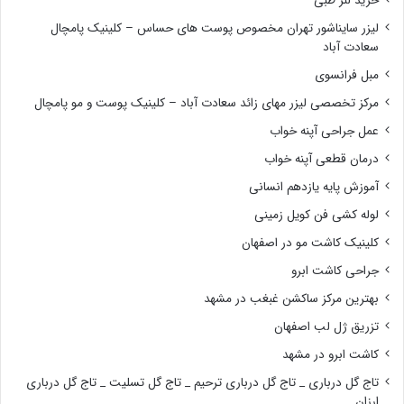
خرید لنز طبی
لیزر سایناشور تهران مخصوص پوست های حساس – کلینیک پامچال
سعادت آباد
مبل فرانسوی
مرکز تخصصی لیزر مهای زائد سعادت آباد – کلینیک پوست و مو پامچال
عمل جراحی آپنه خواب
درمان قطعی آپنه خواب
آموزش پایه یازدهم انسانی
لوله کشی فن کویل زمینی
کلینیک کاشت مو در اصفهان
جراحی کاشت ابرو
بهترین مرکز ساکشن غبغب در مشهد
تزریق ژل لب اصفهان
کاشت ابرو در مشهد
تاج گل درباری _ تاج گل درباری ترحیم _ تاج گل تسلیت _ تاج گل درباری
ارزان