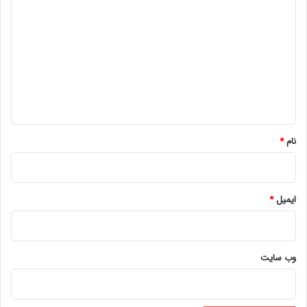
ی
د
گ
ا
ه
*
نام
*
ایمیل
*
وب‌ سایت