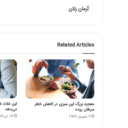
آرمان زنان
Related Articles
این غلات شم
معجزه بزرگ این سبزی در کاهش خطر
می‌دهد
سرطان روده
18 تیر 1404
9 شهریور 1404