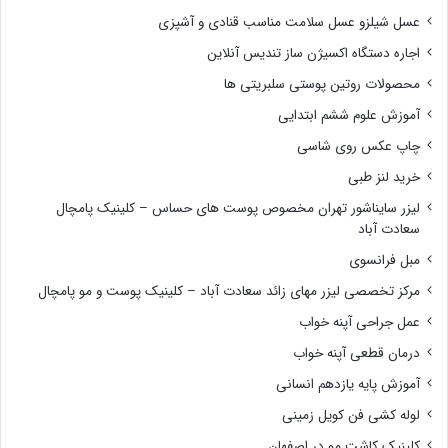
عسل شیلزو عسل سلامت مناسب قنادی و آشپزی
اجاره دستگاه اکسیژن ساز تندیس آنلاین
محصولات روتین پوستی سلبریتی ها
آموزش علوم ششم ابتدایی
چاپ عکس روی شاسی
خرید لنز طبی
لیزر سایناشور تهران مخصوص پوست های حساس – کلینیک پامچال
سعادت آباد
مبل فرانسوی
مرکز تخصصی لیزر مهای زائد سعادت آباد – کلینیک پوست و مو پامچال
عمل جراحی آپنه خواب
درمان قطعی آپنه خواب
آموزش پایه یازدهم انسانی
لوله کشی فن کویل زمینی
کلینیک کاشت مو در اصفهان