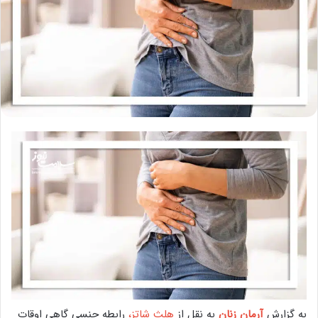
به گزارش
آرمان زنان
به نقل از
هلث شاتز،
رابطه جنسی گاهی اوقات