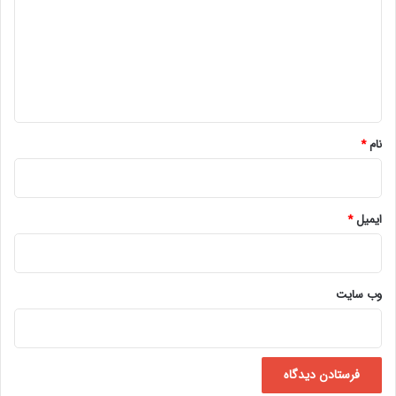
د
گ
ا
ه
*
نام
*
ایمیل
*
وب‌ سایت