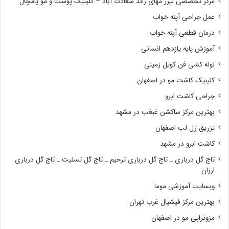
مرکز تخصصی لیزر مهای زائد سعادت آباد – کلینیک پوست و مو پامچال
عمل جراحی آپنه خواب
درمان قطعی آپنه خواب
آموزش پایه یازدهم انسانی
لوله کشی فن کویل زمینی
کلینیک کاشت مو در اصفهان
جراحی کاشت ابرو
بهترین مرکز ساکشن غبغب در مشهد
تزریق ژل لب اصفهان
کاشت ابرو در مشهد
تاج گل درباری _ تاج گل درباری ترحیم _ تاج گل تسلیت _ تاج گل درباری
ارزان
وبسایت آموزشی موما
بهترین مرکز فیشیال غرب تهران
مزوتراپی مو در اصفهان