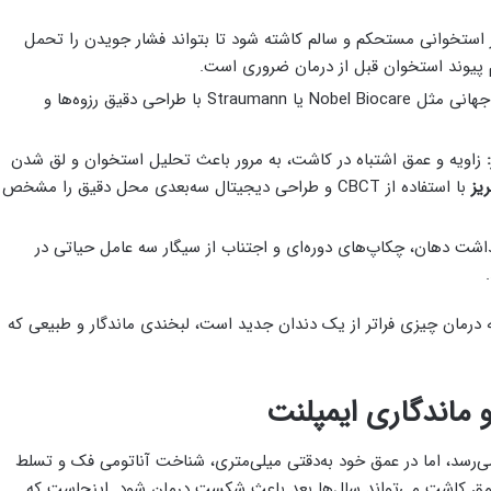
 استخوانی مستحکم و سالم کاشته شود تا بتواند فشار جویدن را تحمل
م پیوند استخوان قبل از درمان ضروری است.
برندهای معتبر جهانی مثل Nobel Biocare یا Straumann با طراحی دقیق رزوه‌ها و
:
زاویه و عمق اشتباه در کاشت، به مرور باعث تحلیل استخوان و لق شدن
یز
با استفاده از CBCT و طراحی دیجیتال سه‌بعدی محل دقیق را مشخص
شت دهان، چکاپ‌های دوره‌ای و اجتناب از سیگار سه عامل حیاتی در
یجه درمان چیزی فراتر از یک دندان جدید است، لبخندی ماندگار و طبیعی که
ماندگاری ایمپلنت
ی‌رسد، اما در عمق خود به‌دقتی میلی‌متری، شناخت آناتومی فک و تسلط
ا عمق کاشت می‌تواند سال‌ها بعد باعث شکست درمان شود. اینجاست که