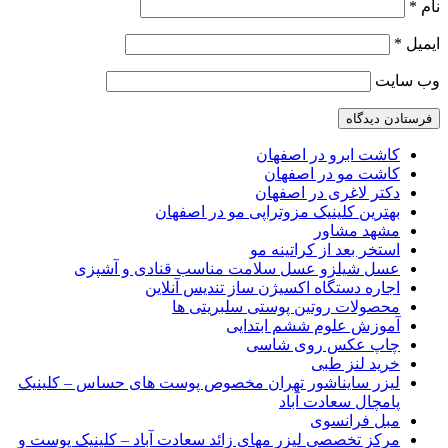
نام
*
ایمیل
*
وب‌ سایت
کاشت ابرو در اصفهان
کاشت مو در اصفهان
دکتر لاغری در اصفهان
بهترین کلینیک مزوتراپی مو در اصفهان
مشهد مشاور
استخر بعد از کراتینه مو
عسل شیلزو عسل سلامت مناسب قنادی و آشپزی
اجاره دستگاه اکسیژن ساز تندیس آنلاین
محصولات روتین پوستی سلبریتی ها
آموزش علوم ششم ابتدایی
چاپ عکس روی شاسی
خرید لنز طبی
لیزر سایناشور تهران مخصوص پوست های حساس – کلینیک
پامچال سعادت آباد
مبل فرانسوی
مرکز تخصصی لیزر مهای زائد سعادت آباد – کلینیک پوست و