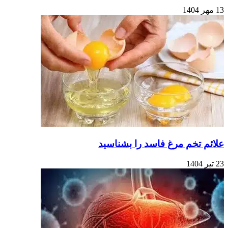
13 مهر 1404
علائم تخم‌ مرغ فاسد را بشناسید
23 تیر 1404