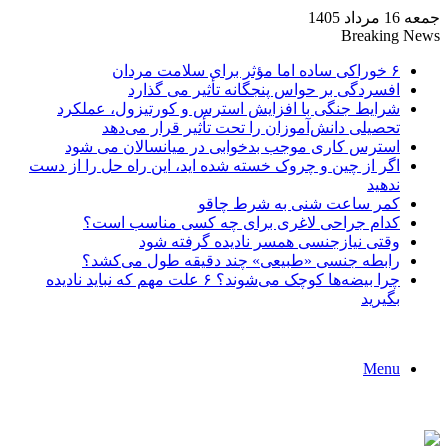
جمعه 16 مرداد 1405
Breaking News
۶ خوراکی ساده اما مؤثر برای سلامت مردان
افسردگی بر حواس پنجگانه تأثیر می گذارد
شرایط جنگی با افزایش استرس و کورتیزول، عملکرد
تحصیلی دانش‌آموزان را تحت تأثیر قرار می‌دهد
استرس کاری موجب بدخوابی در میانسالان می شود
اگر از چین و چروک خسته شده اید، این راه حل را از دست
ندهید
کمر ساعت شنی به شرط چاقو
کدام جراحی لاغری برای چه کسی مناسب است؟
وقتی نیازجنسی همسر نادیده گرفته شود
رابطه جنسی «طبیعی» چند دقیقه طول می‌کشد؟
چرا بیضه‌ها کوچک می‌شوند؟ ۶ علت مهم که نباید نادیده
بگیرید
Menu