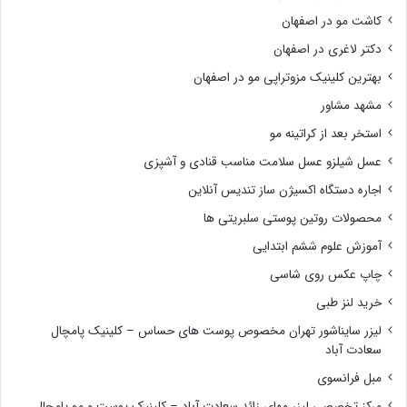
کاشت مو در اصفهان
دکتر لاغری در اصفهان
بهترین کلینیک مزوتراپی مو در اصفهان
مشهد مشاور
استخر بعد از کراتینه مو
عسل شیلزو عسل سلامت مناسب قنادی و آشپزی
اجاره دستگاه اکسیژن ساز تندیس آنلاین
محصولات روتین پوستی سلبریتی ها
آموزش علوم ششم ابتدایی
چاپ عکس روی شاسی
خرید لنز طبی
لیزر سایناشور تهران مخصوص پوست های حساس – کلینیک پامچال
سعادت آباد
مبل فرانسوی
مرکز تخصصی لیزر مهای زائد سعادت آباد – کلینیک پوست و مو پامچال