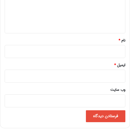
گ
ا
ه
*
نام
*
ایمیل
*
وب‌ سایت