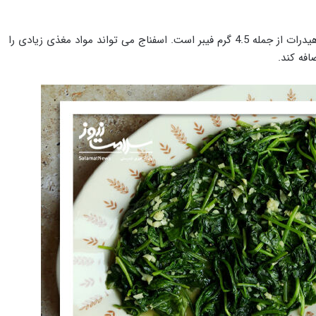
فقط یک فنجان اسفناج منجمد حاوی تقریباً 7 گرم کربوهیدرات از جمله 4.5 گرم فیبر است. اسفناج می تواند مواد مغذی زیادی را
فه کند.