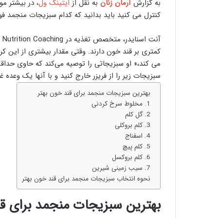
به گزارش
آرمان زنان
به نقل از
ایتینگ ول
، در بیشتر مو
کنترل می کنید باید بدانید که کدام سبزیجات منجمد فو
کمتری بر قند خون دارند. وقتی مقدار بیشتری از این 
می کند،» او سبزیجاتی را توصیه می‌کند که حاوی حداقل 3 گرم فیبر در هر وعده هست
سبزیجات زیر را از فریزر خارج کنید و با آنها یک وعده
بهترین سبزیجات منجمد برای قند خون بهتر
1. مخلوط سرخ کردنی
2. گل کلم
3. کلم بروکلی
4. اسفناج
5. کلم پیچ
6. کلم بروکسل
7. سیب زمینی شیرین
نحوه انتخاب سبزیجات منجمد برای قند خون بهتر
بهترین سبزیجات منجمد برای قن