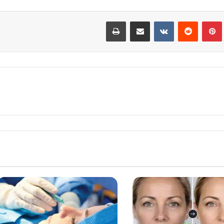
Print
Share via Email
VKontakte
Reddit
Pinterest
Tumbl