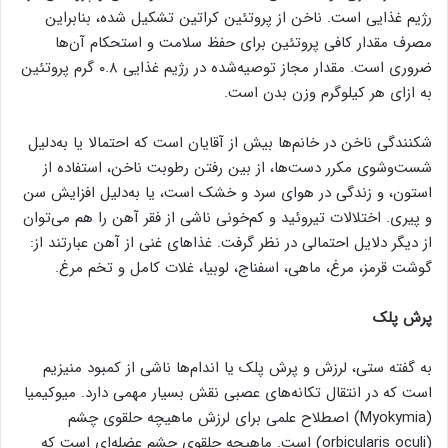
رژیم غذایی است. ناخن‌ از پروتئین کراتین تشکیل شده، بنابراین
مصرف مقدار کافی پروتئین برای حفظ سلامت و استحکام آن‌ها
ضروری است. مقدار مجاز توصیه‌شده در رژیم غذایی ۰.۸ گرم پروتئین
به ازای هر کیلوگرم وزن بدن است.
شکنندگی ناخن‌ در خانم‌ها بیش از آقایان است که احتمالا یا به‌دلیل
شست‌وشوی مکرر دست‌ها، از بین رفتن رطوبت ناخن‌، استفاده از
استون، و زندگی در هوای سرد و خشک است، یا به‌دلیل افزایش سن
و پیری. اختلالات تیروئید و کم‌خونی ناشی از فقر آهن را هم می‌توان
از دیگر دلایل احتمالی در نظر گرفت. غذاهای غنی از آهن عبارتند از:
گوشت قرمز، مرغ، ماهی، اسفناج، لوبیا، غلات کامل و تخم مرغ.
پرش پلک‌
به گفته ستی، لرزش و پرش پلک‌ یا اندام‌ها ناشی از کمبود منیزیم
است که در انتقال تکانه‌های عصبی نقش بسیار مهمی دارد. میوکیمیا
(Myokymia) اصطلاح علمی برای لرزش ماهیچه حلقوی چشم
(orbicularis oculi) است. ماهیچه حلقوی چشم عضله‌ای است که