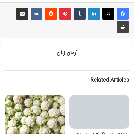
Share via Email
VKontakte
Reddit
Pinterest
Tumblr
LinkedIn
Print
آرمان زنان
Related Articles