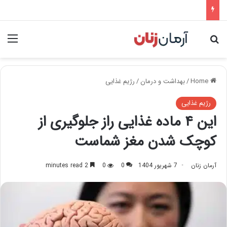
nu
Search for
Home
/
بهداشت و درمان
/
رژیم غذایی
رژیم غذایی
این ۴ ماده غذایی راز جلوگیری از
کوچک شدن مغز شماست
آرمان زنان
7 شهریور 1404
0
0
2 minutes read