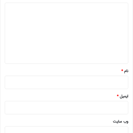
د
ی
د
گ
ا
ه
*
نام
*
ایمیل
*
وب‌ سایت