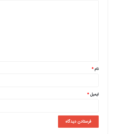
د
ی
د
گ
ا
ه
*
نام
*
ایمیل
*