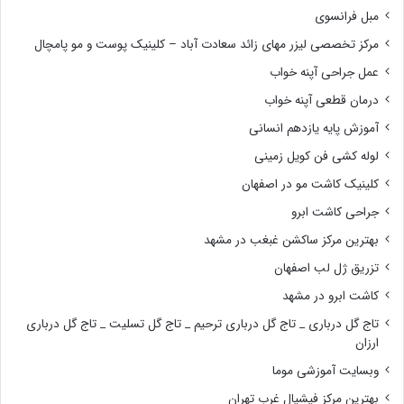
مبل فرانسوی
مرکز تخصصی لیزر مهای زائد سعادت آباد – کلینیک پوست و مو پامچال
عمل جراحی آپنه خواب
درمان قطعی آپنه خواب
آموزش پایه یازدهم انسانی
لوله کشی فن کویل زمینی
کلینیک کاشت مو در اصفهان
جراحی کاشت ابرو
بهترین مرکز ساکشن غبغب در مشهد
تزریق ژل لب اصفهان
کاشت ابرو در مشهد
تاج گل درباری _ تاج گل درباری ترحیم _ تاج گل تسلیت _ تاج گل درباری
ارزان
وبسایت آموزشی موما
بهترین مرکز فیشیال غرب تهران