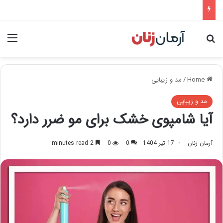
nu
Search for
Home
/
مد و زیبایی
مد و زیبایی
آیا شامپوی خشک برای مو ضرر دارد؟
آرمان زنان
17 تیر 1404
0
0
2 minutes read