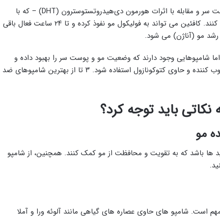
با تحریک گردش خون در پوست سر و مقابله با اثرات هورمون دی‌هیدروتستوسترون (DHT) – که با
طاسی الگوی مردانه و زنانه مرتبط است، عمل می ‌کنند. کافئین می ‌تواند به فولیکول مو نفوذ کرده و تا ۲۴ ساعت فعال باقی
رشد مو (آناژن) می ‌شود.
ما شامپوهایی وجود دارند که وضعیت مو و پوست سر را بهبود داده و
ریزش را تشدید نمی ‌کنند. بهتر است از شامپوهای مرطوب ‌کننده و حاوی کتوکونازول استفاده شود. ۳ تا از بهترین شامپوهای ضد
نکاتی باید توجه کرد؟
ده مو
تید ها باشد که به تقویت و محافظت از مو کمک کنند. همچنین، از شامپو
ید.
است. شامپو های حاوی عصاره ‌های گیاهی مانند آلوئه‌ ورا و آملا