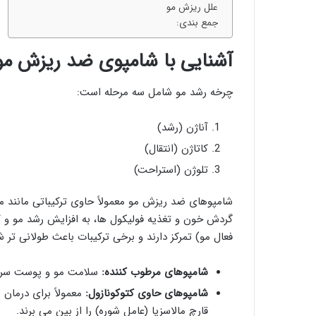
علل ریزش مو
جمع بندی:
آشنایی با شامپوی ضد ریزش مو
چرخه رشد مو شامل سه مرحله است:
آناژن (رشد)
کاتاژن (انتقال)
تلوژن (استراحت)
گردش خون و تغذیه فولیکول ‌ها، به افزایش رشد مو و 
فعال مو) تمرکز دارند و برخی ترکیبات باعث طولانی ‌تر ش
شامپوهای مرطوب ‌کننده
:
سلامت مو و پوست سر را
شامپوهای حاوی کتوکونازول
:
معمولاً برای درمان
قارچ مالاسزیا (عامل شوره) را از بین می ‌برند.